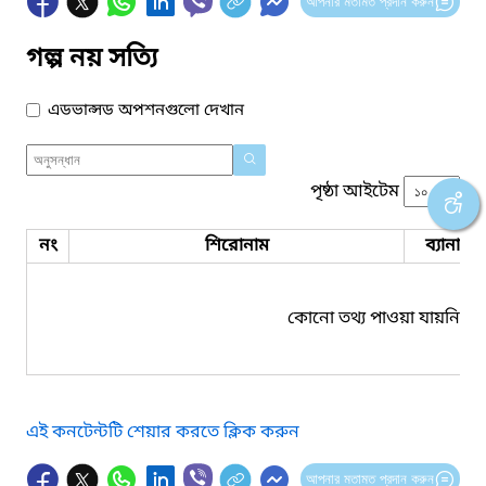
আপনার মতামত প্রদান করুন
গল্প নয় সত্যি
এডভান্সড অপশনগুলো দেখান
পৃষ্ঠা আইটেম
নং
শিরোনাম
ব্যানার 
কোনো তথ্য পাওয়া যায়নি।
এই কনটেন্টটি শেয়ার করতে ক্লিক করুন
আপনার মতামত প্রদান করুন