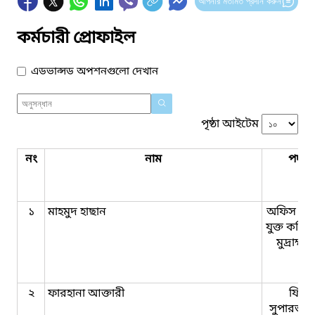
আপনার মতামত প্রদান করুন
কর্মচারী প্রোফাইল
এডভান্সড অপশনগুলো দেখান
পৃষ্ঠা আইটেম
নং
নাম
পদবি
১
মাহমুদ হাছান
অফিস সহ
যুক্ত কম্প
মুদ্রাক্ষ
২
ফারহানা আক্তারী
ফিল্ড
সুপারভাই