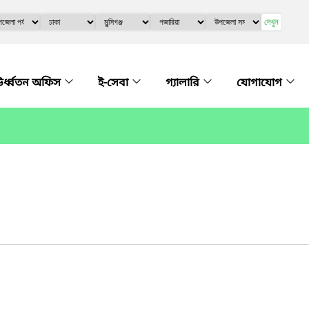
দেখুন
র্ধ্বতন অফিস
ই-সেবা
গ্যালারি
যোগাযোগ