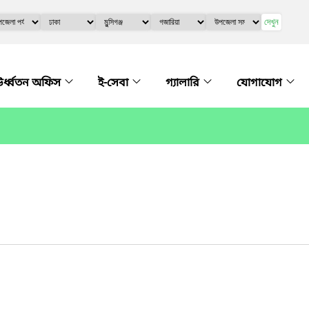
দেখুন
র্ধ্বতন অফিস
ই-সেবা
গ্যালারি
যোগাযোগ